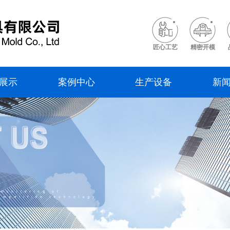
匠心工艺
精密开模
展示
案例中心
生产设备
新