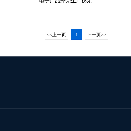
电子产品外壳生产视频
<<上一页
1
下一页>>