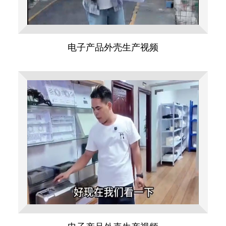
电子产品外壳生产视频