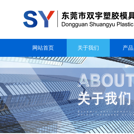
网站首页
关于我们
产品