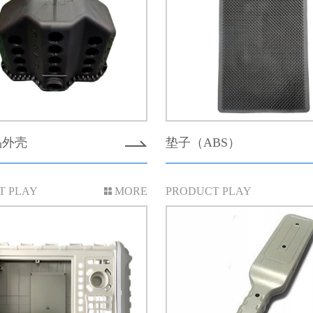
品外壳
垫子（ABS）
T PLAY
MORE
PRODUCT PLAY