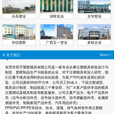
永高塑业
深联实业
京华塑业
华信塑胶
广西五一管业
多联企业
关于我们
More>>
东莞市双宇塑胶模具有限公司是一家专业从事注塑模具研发设计与
制造，塑胶制品生产与组装的企业，对于注塑模具有深入研究，我
们注重于模具使用时的自动化程度，为客户节约成本是我们的宗
旨。公司总面积3500平方米，公司员工50余人，下设注塑成型、
模具设计制造，制品组装三个事业部，为广大客户提供专业的模具
注塑调试及模具制造等配套服务。公司主要产品为：电子产品类外
壳（信号分析仪外壳、信号放大器外壳、信号屏蔽器外壳、金属探
测器外壳、智能家居产品外壳、汽车用品外壳）、
PPR/PVC/PP/PE等排水、给水、灌溉、排气各种管件类注塑模
具，年均生产1000多套，每套模具都是为客户量身定做。