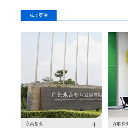
成功案例
+
永高塑业
深联实