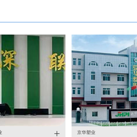
+
业
京华塑业