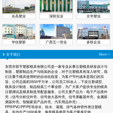
永高塑业
深联实业
京华塑业
华信塑胶
广西五一管业
多联企业
关于我们
More>>
东莞市双宇塑胶模具有限公司是一家专业从事注塑模具研发设计与
制造，塑胶制品生产与组装的企业，对于注塑模具有深入研究，我
们注重于模具使用时的自动化程度，为客户节约成本是我们的宗
旨。公司总面积3500平方米，公司员工50余人，下设注塑成型、
模具设计制造，制品组装三个事业部，为广大客户提供专业的模具
注塑调试及模具制造等配套服务。公司主要产品为：电子产品类外
壳（信号分析仪外壳、信号放大器外壳、信号屏蔽器外壳、金属探
测器外壳、智能家居产品外壳、汽车用品外壳）、
PPR/PVC/PP/PE等排水、给水、灌溉、排气各种管件类注塑模
具，年均生产1000多套，每套模具都是为客户量身定做。