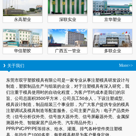
永高塑业
深联实业
京华塑业
华信塑胶
广西五一管业
多联企业
关于我们
More>>
东莞市双宇塑胶模具有限公司是一家专业从事注塑模具研发设计与
制造，塑胶制品生产与组装的企业，对于注塑模具有深入研究，我
们注重于模具使用时的自动化程度，为客户节约成本是我们的宗
旨。公司总面积3500平方米，公司员工50余人，下设注塑成型、
模具设计制造，制品组装三个事业部，为广大客户提供专业的模具
注塑调试及模具制造等配套服务。公司主要产品为：电子产品类外
壳（信号分析仪外壳、信号放大器外壳、信号屏蔽器外壳、金属探
测器外壳、智能家居产品外壳、汽车用品外壳）、
PPR/PVC/PP/PE等排水、给水、灌溉、排气各种管件类注塑模
具，年均生产1000多套，每套模具都是为客户量身定做。