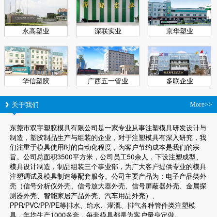
永高塑业
深联实业
京华塑业
华信塑胶
广西五一管业
多联企业
关于我们
More>>
东莞市双宇塑胶模具有限公司是一家专业从事注塑模具研发设计与
制造，塑胶制品生产与组装的企业，对于注塑模具有深入研究，我
们注重于模具使用时的自动化程度，为客户节约成本是我们的宗
旨。公司总面积3500平方米，公司员工50余人，下设注塑成型、
模具设计制造，制品组装三个事业部，为广大客户提供专业的模具
注塑调试及模具制造等配套服务。公司主要产品为：电子产品类外
壳（信号分析仪外壳、信号放大器外壳、信号屏蔽器外壳、金属探
测器外壳、智能家居产品外壳、汽车用品外壳）、
PPR/PVC/PP/PE等排水、给水、灌溉、排气各种管件类注塑模
具，年均生产1000多套，每套模具都是为客户量身定做。