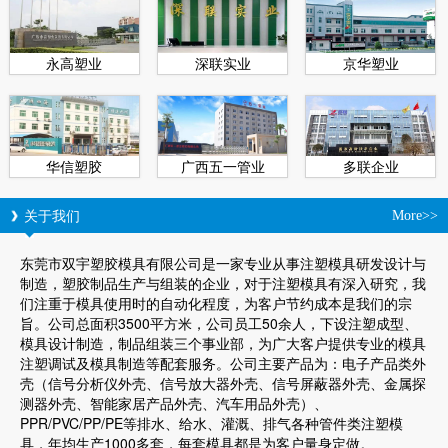
永高塑业
深联实业
京华塑业
华信塑胶
广西五一管业
多联企业
关于我们
More>>
东莞市双宇塑胶模具有限公司是一家专业从事注塑模具研发设计与
制造，塑胶制品生产与组装的企业，对于注塑模具有深入研究，我
们注重于模具使用时的自动化程度，为客户节约成本是我们的宗
旨。公司总面积3500平方米，公司员工50余人，下设注塑成型、
模具设计制造，制品组装三个事业部，为广大客户提供专业的模具
注塑调试及模具制造等配套服务。公司主要产品为：电子产品类外
壳（信号分析仪外壳、信号放大器外壳、信号屏蔽器外壳、金属探
测器外壳、智能家居产品外壳、汽车用品外壳）、
PPR/PVC/PP/PE等排水、给水、灌溉、排气各种管件类注塑模
具，年均生产1000多套，每套模具都是为客户量身定做。