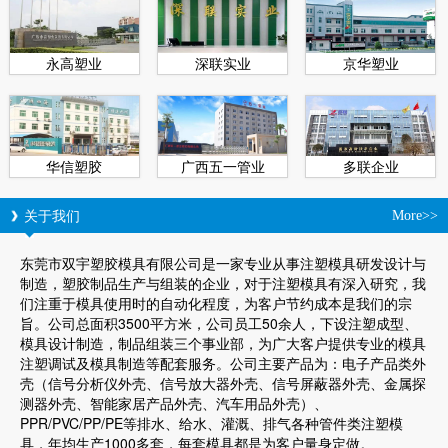
永高塑业
深联实业
京华塑业
华信塑胶
广西五一管业
多联企业
关于我们
More>>
东莞市双宇塑胶模具有限公司是一家专业从事注塑模具研发设计与
制造，塑胶制品生产与组装的企业，对于注塑模具有深入研究，我
们注重于模具使用时的自动化程度，为客户节约成本是我们的宗
旨。公司总面积3500平方米，公司员工50余人，下设注塑成型、
模具设计制造，制品组装三个事业部，为广大客户提供专业的模具
注塑调试及模具制造等配套服务。公司主要产品为：电子产品类外
壳（信号分析仪外壳、信号放大器外壳、信号屏蔽器外壳、金属探
测器外壳、智能家居产品外壳、汽车用品外壳）、
PPR/PVC/PP/PE等排水、给水、灌溉、排气各种管件类注塑模
具，年均生产1000多套，每套模具都是为客户量身定做。