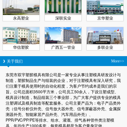
永高塑业
深联实业
京华塑业
华信塑胶
广西五一管业
多联企业
关于我们
More>>
东莞市双宇塑胶模具有限公司是一家专业从事注塑模具研发设计与
制造，塑胶制品生产与组装的企业，对于注塑模具有深入研究，我
们注重于模具使用时的自动化程度，为客户节约成本是我们的宗
旨。公司总面积3500平方米，公司员工50余人，下设注塑成型、
模具设计制造，制品组装三个事业部，为广大客户提供专业的模具
注塑调试及模具制造等配套服务。公司主要产品为：电子产品类外
壳（信号分析仪外壳、信号放大器外壳、信号屏蔽器外壳、金属探
测器外壳、智能家居产品外壳、汽车用品外壳）、
PPR/PVC/PP/PE等排水、给水、灌溉、排气各种管件类注塑模
具，年均生产1000多套，每套模具都是为客户量身定做。