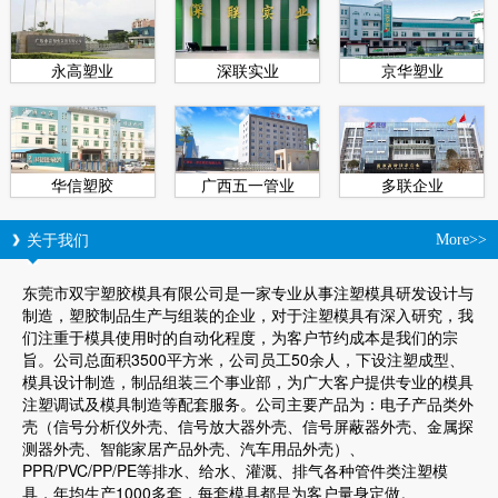
永高塑业
深联实业
京华塑业
华信塑胶
广西五一管业
多联企业
关于我们
More>>
东莞市双宇塑胶模具有限公司是一家专业从事注塑模具研发设计与
制造，塑胶制品生产与组装的企业，对于注塑模具有深入研究，我
们注重于模具使用时的自动化程度，为客户节约成本是我们的宗
旨。公司总面积3500平方米，公司员工50余人，下设注塑成型、
模具设计制造，制品组装三个事业部，为广大客户提供专业的模具
注塑调试及模具制造等配套服务。公司主要产品为：电子产品类外
壳（信号分析仪外壳、信号放大器外壳、信号屏蔽器外壳、金属探
测器外壳、智能家居产品外壳、汽车用品外壳）、
PPR/PVC/PP/PE等排水、给水、灌溉、排气各种管件类注塑模
具，年均生产1000多套，每套模具都是为客户量身定做。