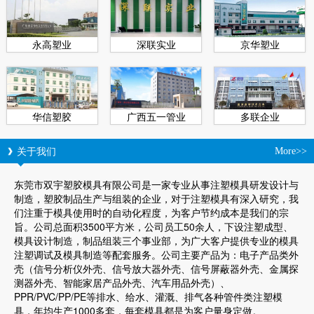
永高塑业
深联实业
京华塑业
华信塑胶
广西五一管业
多联企业
关于我们
More>>
东莞市双宇塑胶模具有限公司是一家专业从事注塑模具研发设计与
制造，塑胶制品生产与组装的企业，对于注塑模具有深入研究，我
们注重于模具使用时的自动化程度，为客户节约成本是我们的宗
旨。公司总面积3500平方米，公司员工50余人，下设注塑成型、
模具设计制造，制品组装三个事业部，为广大客户提供专业的模具
注塑调试及模具制造等配套服务。公司主要产品为：电子产品类外
壳（信号分析仪外壳、信号放大器外壳、信号屏蔽器外壳、金属探
测器外壳、智能家居产品外壳、汽车用品外壳）、
PPR/PVC/PP/PE等排水、给水、灌溉、排气各种管件类注塑模
具，年均生产1000多套，每套模具都是为客户量身定做。